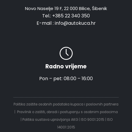
Novo Naselje 19 F, 22 000 Bilice, Šibenik
Tel.:
+385 22 340 350
E-mail :
info@autokuca.hr
Radno vrijeme
Pon – pet: 08:00 – 16:00
Politika zaštite osobnih podataka kupaca i poslovnih partnera
|
Pravilnik o zaštiti, obradi i postupanju s osobnim podacima
|
Politika sustava upravljanja AKG
|
ISO 9001:2015
|
ISO
14001:2015