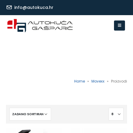
info@autokuca.hr
Home
»
Movexx
»
Proizvodi