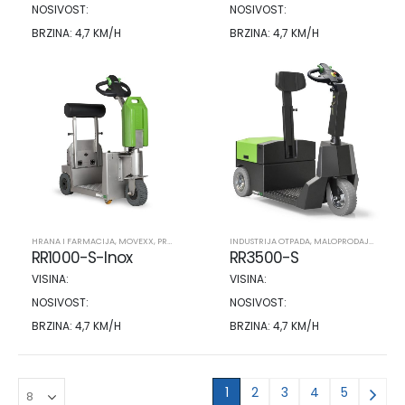
NOSIVOST:
NOSIVOST:
BRZINA: 4,7 KM/H
BRZINA: 4,7 KM/H
HRANA I FARMACIJA
,
MOVEXX
,
PROIZVODI
,
SEKTORI
INDUSTRIJA OTPADA
,
STROJEVI NA KOJIMA SE STOJI
,
MALOPRODAJA I DISTRIBUCIJA
,
ZDRAVSTV
RR1000-S-Inox
RR3500-S
VISINA:
VISINA:
NOSIVOST:
NOSIVOST:
BRZINA: 4,7 KM/H
BRZINA: 4,7 KM/H
1
2
3
4
5