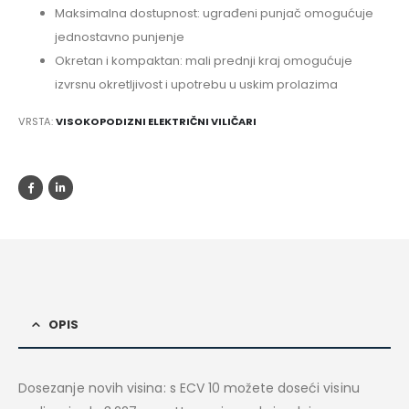
Maksimalna dostupnost: ugrađeni punjač omogućuje
jednostavno punjenje
Okretan i kompaktan: mali prednji kraj omogućuje
izvrsnu okretljivost i upotrebu u uskim prolazima
VRSTA:
VISOKOPODIZNI ELEKTRIČNI VILIČARI
OPIS
Dosezanje novih visina: s ECV 10 možete doseći visinu