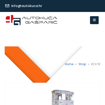
info@autokuca.hr
Home
»
Shop
»
ECV 10