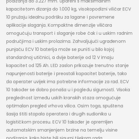
podizanja do 3.227 mm. Upareni s maksimalnim
kapacitetom dizanja do 1.000 kg, visokopodizni viličar ECV
10 pružaju idealnu podršku za lagane i povremene
aplikacije slaganja. Kompaktne dimenzije viličara
omogućuju transport i slaganje robe čak i u uskim radnim
područjima i uskim prolazima. Zahvaljujući ugrađenom
punjaču ECV 10 baterija može se puniti u bilo kojoj
standardnoj utičnici, a dvije baterije od 12 V imaju
kapacitet od 125 Ah. LED zaslon prikazuje trenutno stanje
napunjenosti baterije i preostali kapacitet baterije, tako
da operater uvijek ima potrebne informacije za rad. ECV
10 također se dobro ponaša u i pogledu sigurnosti. Visoka
preglednost između uskih kranskih staza omogućuje
optimalan pregled vrhova vilica. Osim toga, spuštena
šasija štiti stopala operatera i drugih sudionika u
logističkom procesu. ECV 10 također je opremljen
automatskim smanjenjem brzine na temelju visine
podizanja, kako biste bili sigurni tijekom rada.