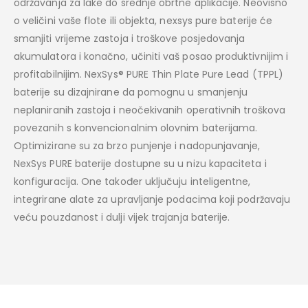
održavanja za lake do srednje obrtne aplikacije. Neovisno
o veličini vaše flote ili objekta, nexsys pure baterije će
smanjiti vrijeme zastoja i troškove posjedovanja
akumulatora i konačno, učiniti vaš posao produktivnijim i
profitabilnijim. NexSys® PURE Thin Plate Pure Lead (TPPL)
baterije su dizajnirane da pomognu u smanjenju
neplaniranih zastoja i neočekivanih operativnih troškova
povezanih s konvencionalnim olovnim baterijama.
Optimizirane su za brzo punjenje i nadopunjavanje,
NexSys PURE baterije dostupne su u nizu kapaciteta i
konfiguracija. One također uključuju inteligentne,
integrirane alate za upravljanje podacima koji podržavaju
veću pouzdanost i dulji vijek trajanja baterije.